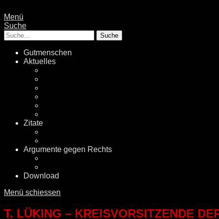
Menü
Suche
Suche
Gutmenschen
Aktuelles
Politik
Rechtsextremismus
Fake News
Energiewende
Klimawandel
International
Zitate
Literatur
Videos
Argumente gegen Rechts
Desinformationen
Faktenchecker
Download
Menü schiessen
T. LÜKING – KREISVORSITZENDE D