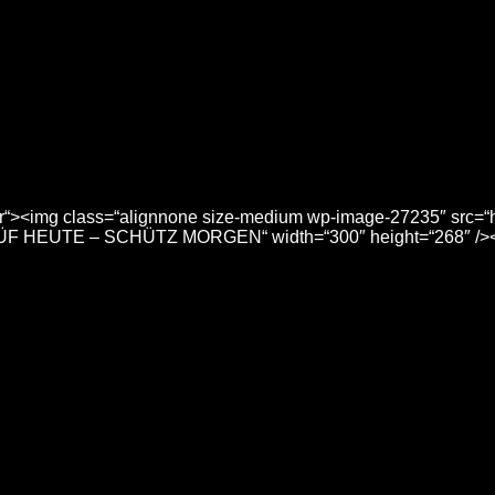
ener“><img class=“alignnone size-medium wp-image-27235″ src=“
PRÜF HEUTE – SCHÜTZ MORGEN“ width=“300″ height=“268″ />