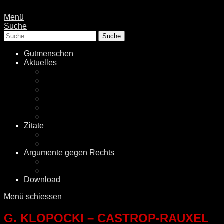
Menü
Suche
Suche
Gutmenschen
Aktuelles
Politik
Rechtsextremismus
Fake News
Energiewende
Klimawandel
International
Zitate
Literatur
Videos
Argumente gegen Rechts
Desinformationen
Faktenchecker
Download
Menü schiessen
G. KLOPOCKI – CASTROP-RAUXEL