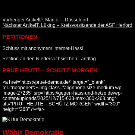
Vorheriger Artikel
D. Marcol – Düsseldorf
Nächster Artikel
T. Lüking – Kreisvorsitzende der ASF Herford
PETITIONEN
Schluss mit anonymem Internet-Hass!
Petition an den Niedersächsischen Landtag
PRÜF HEUTE – SCHÜTZ MORGEN
<a href=“https://pruef-demos.de/“ target=“_blank“
rel=“noopener“><img class=“alignnone size-medium wp-
image-27235″ src=“https://gegen-hass-und-hetze.de/wp-
content/uploads/2025/12/715-638-max-300×268.png“
alt=“PRÜF HEUTE – SCHÜTZ MORGEN“ width=“300″
height=“268″ /></a>
Wählt Demokratie