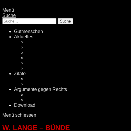
Menü
Suche
Suche
Gutmenschen
Aktuelles
Politik
Rechtsextremismus
Fake News
Energiewende
Klimawandel
International
Zitate
Literatur
Videos
Argumente gegen Rechts
Desinformationen
Faktenchecker
Download
Menü schiessen
W. LANGE – BÜNDE