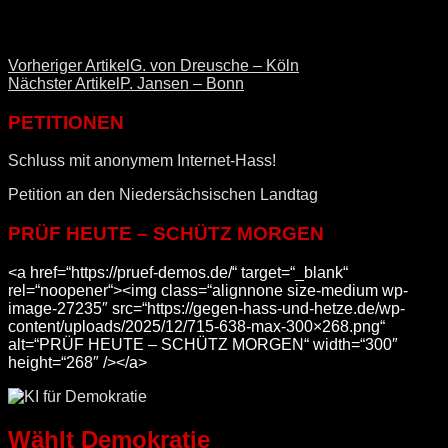
Vorheriger Artikel
G. von Dreusche – Köln
Nächster Artikel
P. Jansen – Bonn
PETITIONEN
Schluss mit anonymem Internet-Hass!
Petition an den Niedersächsischen Landtag
PRÜF HEUTE – SCHÜTZ MORGEN
<a href=“https://pruef-demos.de/“ target=“_blank“
rel=“noopener“><img class=“alignnone size-medium wp-
image-27235″ src=“https://gegen-hass-und-hetze.de/wp-
content/uploads/2025/12/715-638-max-300×268.png“
alt=“PRÜF HEUTE – SCHÜTZ MORGEN“ width=“300″
height=“268″ /></a>
Wählt Demokratie