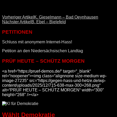
Vorheriger Artikel
K. Gieselmann – Bad Oeynhausen
Nächster Artikel
B. Ebel – Bielefeld
PETITIONEN
Schluss mit anonymem Internet-Hass!
Petition an den Niedersächsischen Landtag
PRÜF HEUTE – SCHÜTZ MORGEN
<a href=“https://pruef-demos.de/“ target=“_blank“
rel=“noopener“><img class=“alignnone size-medium wp-
image-27235″ src=“https://gegen-hass-und-hetze.de/wp-
content/uploads/2025/12/715-638-max-300×268.png“
alt=“PRÜF HEUTE – SCHÜTZ MORGEN“ width=“300″
height=“268″ /></a>
Wählt Demokratie