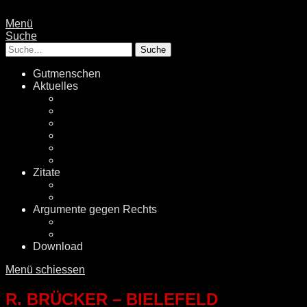
Menü
Suche
Suche
Gutmenschen
Aktuelles
Politik
Rechtsextremismus
Fake News
Energiewende
Klimawandel
International
Zitate
Literatur
Videos
Argumente gegen Rechts
Desinformationen
Faktenchecker
Download
Menü schiessen
R. BRÜCKER – BIELEFELD