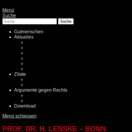
Menü
Suche
Suche
Gutmenschen
Aktuelles
Politik
Rechtsextremismus
Fake News
Energiewende
Klimawandel
International
Zitate
Literatur
Videos
Argumente gegen Rechts
Desinformationen
Faktenchecker
Download
Menü schiessen
PROF. DR. H. LENSKE – BONN