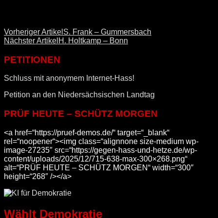
Vorheriger Artikel
S. Frank – Gummersbach
Nächster Artikel
H. Holtkamp – Bonn
PETITIONEN
Schluss mit anonymem Internet-Hass!
Petition an den Niedersächsischen Landtag
PRÜF HEUTE – SCHÜTZ MORGEN
<a href=“https://pruef-demos.de/“ target=“_blank“
rel=“noopener“><img class=“alignnone size-medium wp-
image-27235″ src=“https://gegen-hass-und-hetze.de/wp-
content/uploads/2025/12/715-638-max-300×268.png“
alt=“PRÜF HEUTE – SCHÜTZ MORGEN“ width=“300″
height=“268″ /></a>
Wählt Demokratie