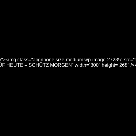
ener“><img class=“alignnone size-medium wp-image-27235″ src=“
PRÜF HEUTE – SCHÜTZ MORGEN“ width=“300″ height=“268″ />