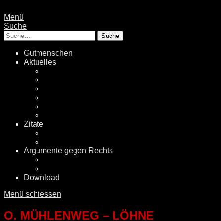
Menü
Suche
Suche
Gutmenschen
Aktuelles
Politik
Rechtsextremismus
Fake News
Energiewende
Klimawandel
International
Zitate
Literatur
Videos
Argumente gegen Rechts
Desinformationen
Faktenchecker
Download
Menü schiessen
O. MÜHLENWEG – LÖHNE