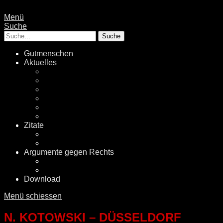
Menü
Suche
Suche
Gutmenschen
Aktuelles
Politik
Rechtsextremismus
Fake News
Energiewende
Klimawandel
International
Zitate
Literatur
Videos
Argumente gegen Rechts
Desinformationen
Faktenchecker
Download
Menü schiessen
N. KOTOWSKI – DÜSSELDORF