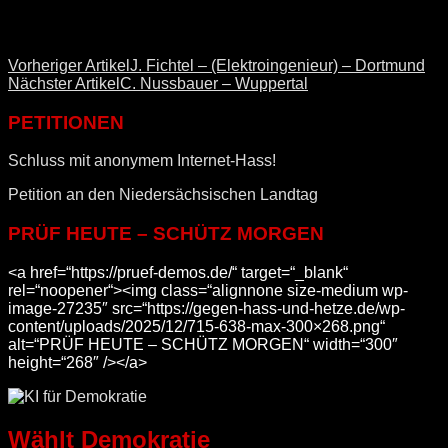
Vorheriger Artikel
J. Fichtel – (Elektroingenieur) – Dortmund
Nächster Artikel
C. Nussbauer – Wuppertal
PETITIONEN
Schluss mit anonymem Internet-Hass!
Petition an den Niedersächsischen Landtag
PRÜF HEUTE – SCHÜTZ MORGEN
<a href=“https://pruef-demos.de/“ target=“_blank“
rel=“noopener“><img class=“alignnone size-medium wp-
image-27235″ src=“https://gegen-hass-und-hetze.de/wp-
content/uploads/2025/12/715-638-max-300×268.png“
alt=“PRÜF HEUTE – SCHÜTZ MORGEN“ width=“300″
height=“268″ /></a>
Wählt Demokratie