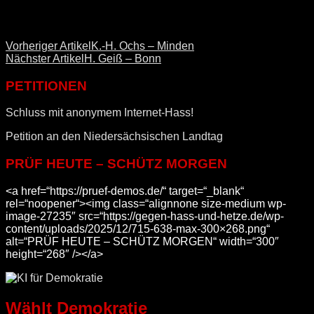
Vorheriger Artikel
K.-H. Ochs – Minden
Nächster Artikel
H. Geiß – Bonn
PETITIONEN
Schluss mit anonymem Internet-Hass!
Petition an den Niedersächsischen Landtag
PRÜF HEUTE – SCHÜTZ MORGEN
<a href=“https://pruef-demos.de/“ target=“_blank“
rel=“noopener“><img class=“alignnone size-medium wp-
image-27235″ src=“https://gegen-hass-und-hetze.de/wp-
content/uploads/2025/12/715-638-max-300×268.png“
alt=“PRÜF HEUTE – SCHÜTZ MORGEN“ width=“300″
height=“268″ /></a>
Wählt Demokratie