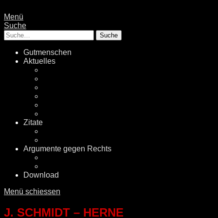
Menü
Suche
Suche
Gutmenschen
Aktuelles
Politik
Rechtsextremismus
Fake News
Energiewende
Klimawandel
International
Zitate
Literatur
Videos
Argumente gegen Rechts
Desinformationen
Faktenchecker
Download
Menü schiessen
J. SCHMIDT – HERNE