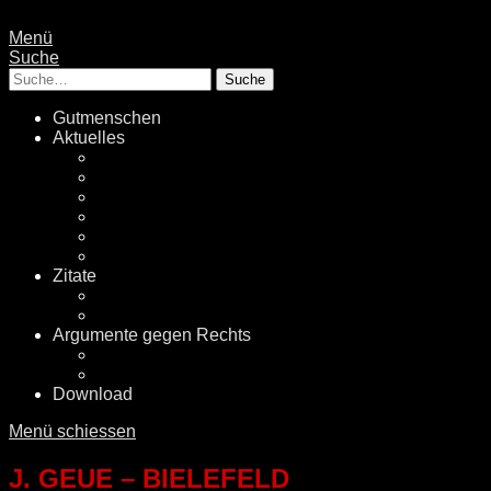
Menü
Suche
Suche
Gutmenschen
Aktuelles
Politik
Rechtsextremismus
Fake News
Energiewende
Klimawandel
International
Zitate
Literatur
Videos
Argumente gegen Rechts
Desinformationen
Faktenchecker
Download
Menü schiessen
J. GEUE – BIELEFELD