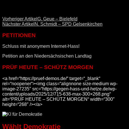
Vorheriger Artikel
G. Geue – Bielefeld
Nächster Artikel
N. Schmidt – SPD Gelsenkirchen
PETITIONEN
Schluss mit anonymem Internet-Hass!
Petition an den Niedersächsischen Landtag
PRÜF HEUTE – SCHÜTZ MORGEN
<a href=“https://pruef-demos.de/“ target=“_blank“
rel=“noopener“><img class=“alignnone size-medium wp-
image-27235″ src=“https://gegen-hass-und-hetze.de/wp-
content/uploads/2025/12/715-638-max-300×268.png“
alt=“PRÜF HEUTE – SCHÜTZ MORGEN“ width=“300″
height=“268″ /></a>
Wählt Demokratie