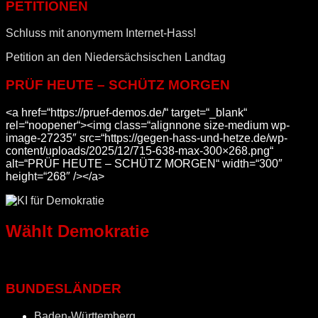
PETITIONEN
Schluss mit anonymem Internet-Hass!
Petition an den Niedersächsischen Landtag
PRÜF HEUTE – SCHÜTZ MORGEN
<a href=“https://pruef-demos.de/“ target=“_blank“
rel=“noopener“><img class=“alignnone size-medium wp-
image-27235″ src=“https://gegen-hass-und-hetze.de/wp-
content/uploads/2025/12/715-638-max-300×268.png“
alt=“PRÜF HEUTE – SCHÜTZ MORGEN“ width=“300″
height=“268″ /></a>
Wählt Demokratie
BUNDESLÄNDER
Baden-Württemberg