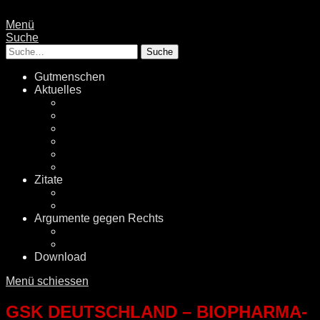
Menü
Suche
Suche
Gutmenschen
Aktuelles
Politik
Rechtsextremismus
Fake News
Energiewende
Klimawandel
International
Zitate
Literatur
Videos
Argumente gegen Rechts
Desinformationen
Faktenchecker
Download
Menü schiessen
GSK DEUTSCHLAND – BIOPHARMA-