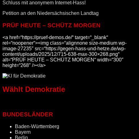
Schluss mit anonymem Internet-Hass!
Petition an den Niedersächsischen Landtag
PRÜF HEUTE – SCHÜTZ MORGEN
<a href=“https://pruef-demos.de/“ target=“_blank“
rel=“noopener“><img class=“alignnone size-medium wp-
image-27235″ src=“https://gegen-hass-und-hetze.de/wp-
content/uploads/2025/12/715-638-max-300×268.png“
alt=“PRÜF HEUTE – SCHÜTZ MORGEN“ width=“300″
height=“268″ /></a>
Wählt Demokratie
BUNDESLÄNDER
Baden-Württemberg
Bayern
Berlin