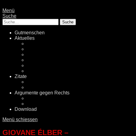
Menü
Suche
Suche
Gutmenschen
Aktuelles
Politik
Rechtsextremismus
Fake News
Energiewende
Klimawandel
International
Zitate
Literatur
Videos
Argumente gegen Rechts
Desinformationen
Faktenchecker
Download
Menü schiessen
GIOVANE ÉLBER –