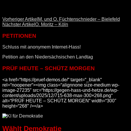
Vorheriger Artikel
M. und O. Füchtenschnieder – Bielefeld
Nächster Artikel
O. Moritz – Köln
PETITIONEN
Schluss mit anonymem Internet-Hass!
Petition an den Niedersächsischen Landtag
PRÜF HEUTE – SCHÜTZ MORGEN
<a href=“https://pruef-demos.de/“ target=“_blank“
rel=“noopener“><img class=“alignnone size-medium wp-
image-27235″ src=“https://gegen-hass-und-hetze.de/wp-
content/uploads/2025/12/715-638-max-300×268.png“
alt=“PRÜF HEUTE – SCHÜTZ MORGEN“ width=“300″
height=“268″ /></a>
Wählt Demokratie