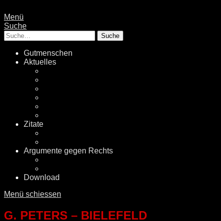
Menü
Suche
Suche
Gutmenschen
Aktuelles
Politik
Rechtsextremismus
Fake News
Energiewende
Klimawandel
International
Zitate
Literatur
Videos
Argumente gegen Rechts
Desinformationen
Faktenchecker
Download
Menü schiessen
G. PETERS – BIELEFELD