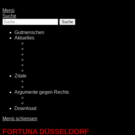
Menü
Suche
Suche
Gutmenschen
Aktuelles
Politik
Rechtsextremismus
Fake News
Energiewende
Klimawandel
International
Zitate
Literatur
Videos
Argumente gegen Rechts
Desinformationen
Faktenchecker
Download
Menü schiessen
FORTUNA DÜSSELDORF