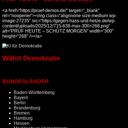
<a href=“https://pruef-demos.de/“ target=“_blank“
rel=“noopener“><img class=“alignnone size-medium wp-
image-27235″ src=“https://gegen-hass-und-hetze.de/wp-
content/uploads/2025/12/715-638-max-300×268.png“
alt=“PRÜF HEUTE – SCHÜTZ MORGEN“ width=“300″
height=“268″ /></a>
Wählt Demokratie
BUNDESLÄNDER
Baden-Württemberg
Bayern
Berlin
Brandenburg
Bremen
Hamburg
Hessen