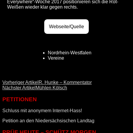
Everywhere“-Woche 2017 positionieren sich die Rot-
Weißen wieder klar gegen rechts.
Webseite/Quelle
Nordrhein-Westfalen
Vereine
Vorheriger Artikel
R. Hunke – Kommentator
Nächster Artikel
Mühlen Kölsch
PETITIONEN
Schluss mit anonymem Internet-Hass!
Petition an den Niedersächsischen Landtag
PRÜF HEUTE – SCHÜTZ MORGEN