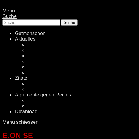
Menü
Suche
Suche
Gutmenschen
Aktuelles
Politik
Rechtsextremismus
Fake News
Energiewende
Klimawandel
International
Zitate
Literatur
Videos
Argumente gegen Rechts
Desinformationen
Faktenchecker
Download
Menü schiessen
E.ON SE