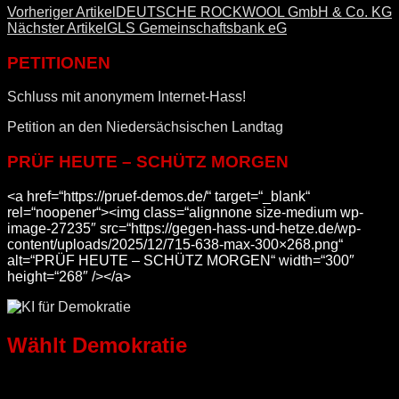
Vorheriger Artikel
DEUTSCHE ROCKWOOL GmbH & Co. KG
Nächster Artikel
GLS Gemeinschaftsbank eG
PETITIONEN
Schluss mit anonymem Internet-Hass!
Petition an den Niedersächsischen Landtag
PRÜF HEUTE – SCHÜTZ MORGEN
<a href=“https://pruef-demos.de/“ target=“_blank“
rel=“noopener“><img class=“alignnone size-medium wp-
image-27235″ src=“https://gegen-hass-und-hetze.de/wp-
content/uploads/2025/12/715-638-max-300×268.png“
alt=“PRÜF HEUTE – SCHÜTZ MORGEN“ width=“300″
height=“268″ /></a>
Wählt Demokratie