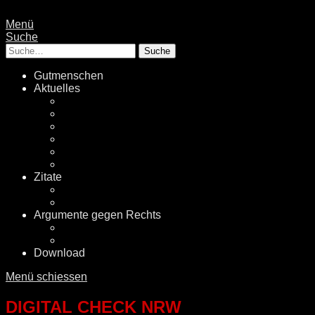
Menü
Suche
Suche
Gutmenschen
Aktuelles
Politik
Rechtsextremismus
Fake News
Energiewende
Klimawandel
International
Zitate
Literatur
Videos
Argumente gegen Rechts
Desinformationen
Faktenchecker
Download
Menü schiessen
DIGITAL CHECK NRW