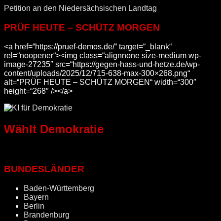
Petition an den Niedersächsischen Landtag
PRÜF HEUTE – SCHÜTZ MORGEN
<a href=“https://pruef-demos.de/“ target=“_blank“
rel=“noopener“><img class=“alignnone size-medium wp-
image-27235″ src=“https://gegen-hass-und-hetze.de/wp-
content/uploads/2025/12/715-638-max-300×268.png“
alt=“PRÜF HEUTE – SCHÜTZ MORGEN“ width=“300″
height=“268″ /></a>
Wählt Demokratie
BUNDESLÄNDER
Baden-Württemberg
Bayern
Berlin
Brandenburg