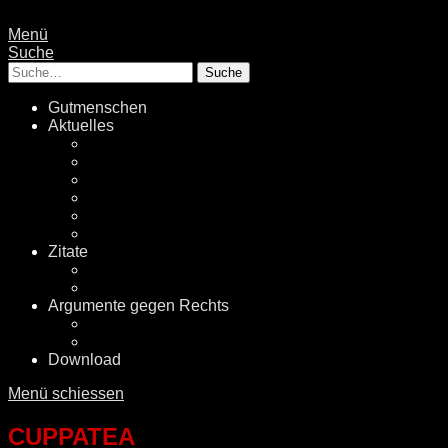
Menü
Suche
Suche
Gutmenschen
Aktuelles
Politik
Rechtsextremismus
Fake News
Energiewende
Klimawandel
International
Zitate
Literatur
Videos
Argumente gegen Rechts
Desinformationen
Faktenchecker
Download
Menü schiessen
CUPPATEA