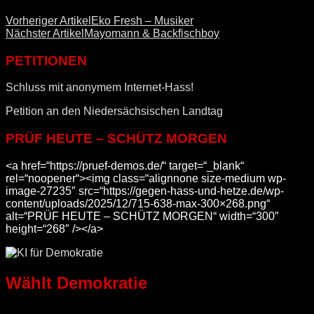
Vorheriger Artikel
Eko Fresh – Musiker
Nächster Artikel
Mayomann & Backfischboy
PETITIONEN
Schluss mit anonymem Internet-Hass!
Petition an den Niedersächsischen Landtag
PRÜF HEUTE – SCHÜTZ MORGEN
<a href=“https://pruef-demos.de/“ target=“_blank“
rel=“noopener“><img class=“alignnone size-medium wp-
image-27235″ src=“https://gegen-hass-und-hetze.de/wp-
content/uploads/2025/12/715-638-max-300×268.png“
alt=“PRÜF HEUTE – SCHÜTZ MORGEN“ width=“300″
height=“268″ /></a>
Wählt Demokratie