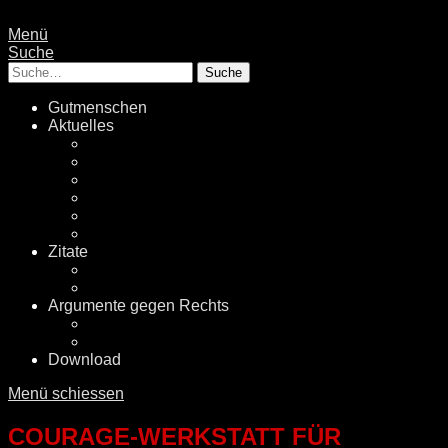
Menü
Suche
Suche
Gutmenschen
Aktuelles
Politik
Rechtsextremismus
Fake News
Energiewende
Klimawandel
International
Zitate
Literatur
Videos
Argumente gegen Rechts
Desinformationen
Faktenchecker
Download
Menü schiessen
COURAGE-WERKSTATT FÜR