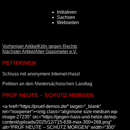
Initiativen
Sachsen
Webseiten
Vorheriger Artikel
Köln gegen Rechts
Nächster Artikel
Alter Gasometer e.V.
PETITIONEN
Schluss mit anonymem Internet-Hass!
Petition an den Niedersächsischen Landtag
PRÜF HEUTE – SCHÜTZ MORGEN
<a href=“https://pruef-demos.de/“ target=“_blank“
rel=“noopener“><img class=“alignnone size-medium wp-
image-27235″ src=“https://gegen-hass-und-hetze.de/wp-
content/uploads/2025/12/715-638-max-300×268.png“
alt=“PRÜF HEUTE – SCHÜTZ MORGEN“ width=“300″