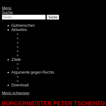
Menü
Suche
Suche
Gutmenschen
Aktuelles
Politik
Rechtsextremismus
Fake News
Energiewende
Klimawandel
International
Zitate
Literatur
Videos
Argumente gegen Rechts
Desinformationen
Faktenchecker
Download
Menü schiessen
BÜRGERMEISTER PETER TSCHENTSC