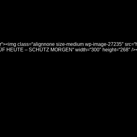
ener“><img class=“alignnone size-medium wp-image-27235″ src=“
PRÜF HEUTE – SCHÜTZ MORGEN“ width=“300″ height=“268″ />