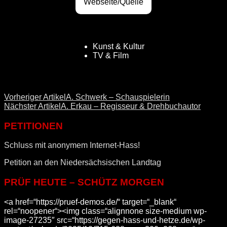
Webseite/Quelle
Kunst & Kultur
TV & Film
Vorheriger Artikel
A. Schwerk – Schauspielerin
Nächster Artikel
A. Erkau – Regisseur & Drehbuchautor
PETITIONEN
Schluss mit anonymem Internet-Hass!
Petition an den Niedersächsischen Landtag
PRÜF HEUTE – SCHÜTZ MORGEN
<a href=“https://pruef-demos.de/“ target=“_blank“
rel=“noopener“><img class=“alignnone size-medium wp-
image-27235″ src=“https://gegen-hass-und-hetze.de/wp-