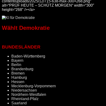
content/uploads/2025/12/715-638-max-300×268.png“
alt=“PRÜF HEUTE – SCHÜTZ MORGEN“ width=“300″
height=“268″ /></a>
Wählt Demokratie
BUNDESLÄNDER
Baden-Württemberg
Bayern
Berlin
Brandenburg
Bremen
Hamburg
Hessen
Mecklenburg-Vorpommern
Niedersachsen
Nordrhein-Westfalen
Rheinland-Pfalz
Saarland