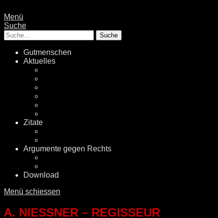
Menü
Suche
Suche
Gutmenschen
Aktuelles
Politik
Rechtsextremismus
Fake News
Energiewende
Klimawandel
International
Zitate
Literatur
Videos
Argumente gegen Rechts
Desinformationen
Faktenchecker
Download
Menü schiessen
A. NIESSNER – REGISSEUR